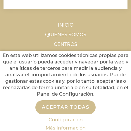
INICIO
QUIENES SOMOS
CENTROS
NOTICIAS
En esta web utilizamos cookies técnicas propias para
que el usuario pueda acceder y navegar por la web y
CONTACTO
analíticas de terceros para medir la audiencia y
analizar el comportamiento de los usuarios. Puede
gestionar estas cookies y, por lo tanto, aceptarlas o
Aviso Legal
rechazarlas de forma unitaria o en su totalidad, en el
Política de Privacidad de Datos
Panel de Configuración.
Política de Cookies
ACEPTAR TODAS
Configuración de Cookies
Configuración
funerariaacentejo.com
© 2022 Diseño y
programación por edina.es
Más Información